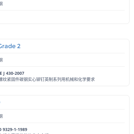
钢
Grade 2
钢
E J 430-2007
螺纹紧固件碳钢实心铆钉英制系列用机械和化学要求
0
钢
O 9329-1-1989