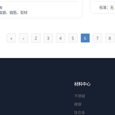
3)
标准：
无
扁钢、钢筋、型材
«
‹
2
3
4
5
6
7
8
材料中心
不锈钢
碳钢
钛合金