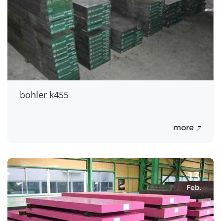
bohler k455
more
13
Feb.