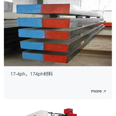
13
Feb.
17-4ph，174ph材料
more