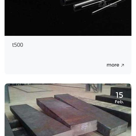
t500
more
15
Feb.