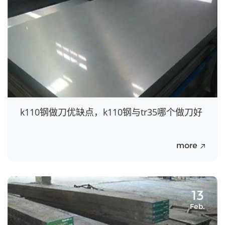
k110钢做刀优缺点，k110钢与tr35哪个做刀好
more
13
Feb.