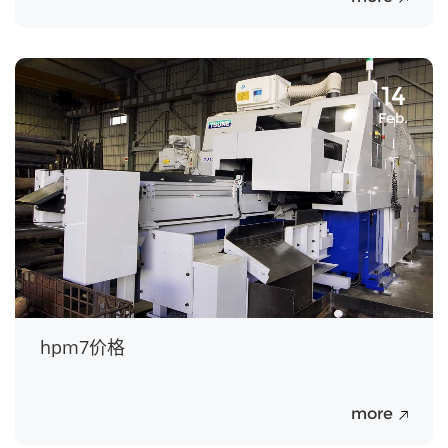
14
Feb.
hpm7价格
more