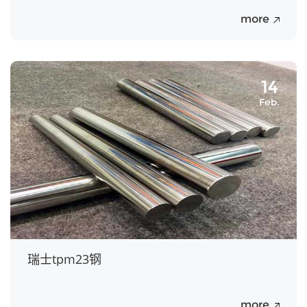
more
14
Feb.
瑞士tpm23钢
more