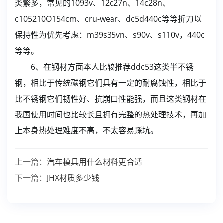
类繁多，常见的1093v、12c27n、14c28n、
c105210O154cm、cru-wear、dc5d440c等等折刀以
保持性为优先考虑：m39s35vn、s90v、s110v，440c
等等。
6、在钢材方面本人比较推荐ddc53这类半不锈
钢，相比于传统碳钢它们具有一定的耐腐蚀性，相比于
比不锈钢它们韧性好、抗崩口性能强，而且这类钢材在
我国使用时间也比较长且拥有完整的热处理技术，再加
上本身热处理难度不高，不太容易踩坑。
上一篇：
汽车模具用什么材料更合适
下一篇：
JHX材质多少钱