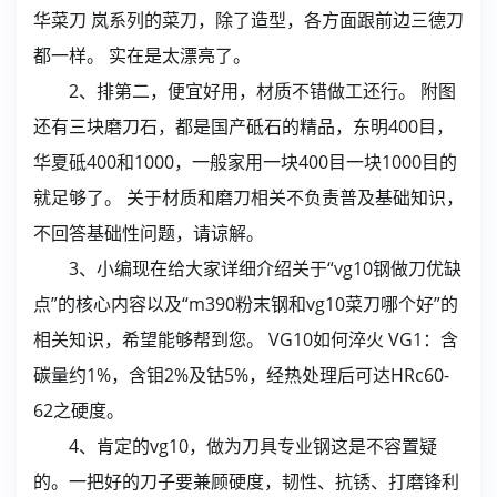
华菜刀 岚系列的菜刀，除了造型，各方面跟前边三德刀
都一样。 实在是太漂亮了。
2、排第二，便宜好用，材质不错做工还行。 附图
还有三块磨刀石，都是国产砥石的精品，东明400目，
华夏砥400和1000，一般家用一块400目一块1000目的
就足够了。 关于材质和磨刀相关不负责普及基础知识，
不回答基础性问题，请谅解。
3、小编现在给大家详细介绍关于“vg10钢做刀优缺
点”的核心内容以及“m390粉末钢和vg10菜刀哪个好”的
相关知识，希望能够帮到您。 VG10如何淬火 VG1：含
碳量约1%，含钼2%及钴5%，经热处理后可达HRc60-
62之硬度。
4、肯定的vg10，做为刀具专业钢这是不容置疑
的。一把好的刀子要兼顾硬度，韧性、抗锈、打磨锋利