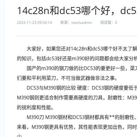
14c28n和dc53哪个好，dc
2024-11-23 09:34:14
来源：steelsadmin
阅读量：
0
大家好，如果您还对14c28n和dc53哪个好不太了解
的知识，包括dc53好还是m390好的问题都会给大家
国产的m390的钢刀做的比DC53的要更好一些，
们要和平利用菜刀，不可当做武器做非法之事。
DC53与M390钢的比较 硬度：DC53钢的硬度要低
M390钢则更适合制作需要高硬度的刀具，耐磨性：M3
的锐利度和性能。
M390刀 M390钢材和DC53钢材都具有**的耐
来看，M390钢更具有优势，其性能表现更加出色，同时
少。