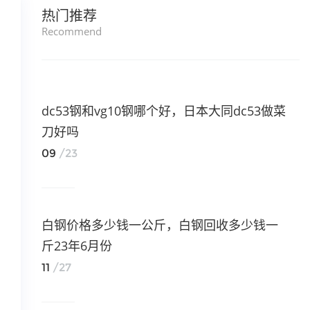
热门推荐
Recommend
dc53钢和vg10钢哪个好，日本大同dc53做菜
刀好吗
09
/23
白钢价格多少钱一公斤，白钢回收多少钱一
斤23年6月份
11
/27