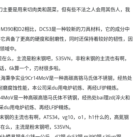
菜刀主要是用来切肉类和蔬菜，但有些不法之人会用其伤人，我
个好，与M390和D2相比，DC53是一种较新的刀具材料，它的成分中
使得它具备了更高的硬度和耐磨性，同时还保持着较好的韧性，因
等领域中。
 哪个好 现在么，主流是粉末钢吧，S35VN，非粉末钢的主流也有啊，
*的话，6k算一个，刃材很多啦。
哪个好，上海秉争实业9Cr14MoV是一种高碳高铬马氏体不锈钢，经热处
的耐磨腐蚀性能，本公司采du用电炉初炼、再经LF炉精炼。
Cr14MoV是一种高碳高铬马氏体不锈钢，经热处bai理zd(淬火和
du用电炉初炼、再经LF炉精炼。
 非粉末钢的主流也有啊，ATS34，vg10，o1，h1什么的，高氮钢
现在么，主流是粉末钢吧，S35VN。
136h模具钢多少钱一公斤，d2钢 dc53钢 m390钢 s35vn钢