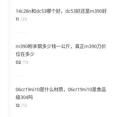
14c28n和dc53哪个好，dc53好还是m390好
11
/23
m390粉末钢多少钱一公斤，真正m390刀价
位在多少
02
/13
06cr19ni10是什么材质，06cr19ni10是食品
级304吗
12
/12