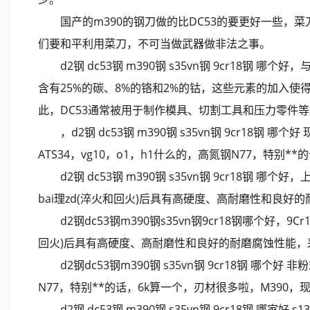
国产的m390的钢刀做的比DC53的要更好一些，
们要和平利用菜刀，不可当做武器做非法之事。
d2钢 dc53钢 m390钢 s35vn钢 9cr18钢 哪
含有25%的碳、8%的铬和2%的钴，这些元素的加入
此，DC53通常被用于制作模具、切割工具和压力零件
，d2钢 dc53钢 m390钢 s35vn钢 9cr18钢
ATS34，vg10，o1，h1什么的，高氮钢N77，特别*
d2钢 dc53钢 m390钢 s35vn钢 9cr18钢 
bai理zd(淬火和回火)后具有高硬度、高耐磨性和良好
d2钢dc53钢m390钢s35vn钢9cr18钢哪个好，9
回火)后具有高硬度、高耐磨性和良好的耐磨腐蚀性能，采
d2钢dc53钢m390钢 s35vn钢 9cr18钢 哪个好
N77，特别**的话，6k算一个，刃材很多啦，M390，
d2钢 dc53钢 m390钢 s35vn钢 9cr18钢 哪家好 s