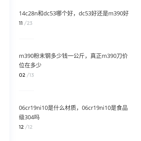
14c28n和dc53哪个好，dc53好还是m390好
11
/23
m390粉末钢多少钱一公斤，真正m390刀价
位在多少
02
/13
06cr19ni10是什么材质，06cr19ni10是食品
级304吗
12
/12