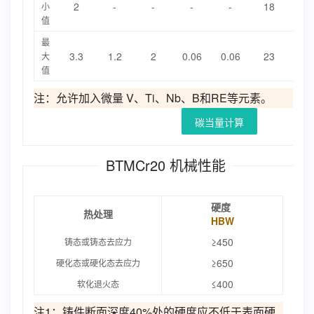
2
-
-
-
-
18
-
小
值
最
3.3
1.2
2
0.06
0.06
23
2.
大
值
注：允许加入微量 V、Ti、Nb、B和RE等元素。
碳当量计算
BTMCr20 机械性能
硬度
热处理
HBW
≥450
铸态或铸态去应力
≥650
硬化态或硬化态去应力
≤400
软化退火态
注1：铸件断面深度40%处的硬度应不低于表面硬